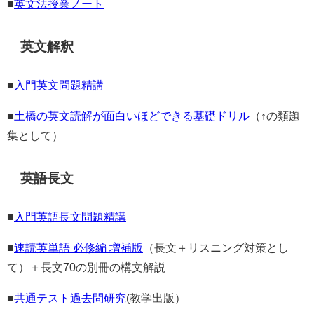
■
英文法授業ノート
英文解釈
■
入門英文問題精講
■
土橋の英文読解が面白いほどできる基礎ドリル
（↑の類題
集として）
英語長文
■
入門英語長文問題精講
■
速読英単語 必修編 増補版
（長文＋リスニング対策とし
て）＋長文70の別冊の構文解説
■
共通テスト過去問研究
(教学出版）