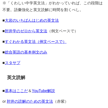
※「くわしい中学英文法」がわかっていれば、この段階は
不要。語彙強化と英文読解に時間を割くべし。
■
大岩のいちばんはじめの英文法
■
肘井学のゼロから英文法
（例文ベースで）
■
すぐわかる英文法（例文ベースで）
■
総合英語の基本例文のみ
■
スタサプ
英文読解
■
基本はここだ
＆
YouTube解説
or
肘井の読解のための英文法
（赤紫）