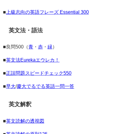
■
上級志向の英語フレーズ Essential 300
英文法・語法
■良問500（
青
・
赤
・
緑
）
■
英文法Eurekaエウレカ！
■
正誤問題スピードチェック550
■
早大
/
慶大でるでる英語一問一答
英文解釈
■
英文読解の透視図
■
英文読解の原則125