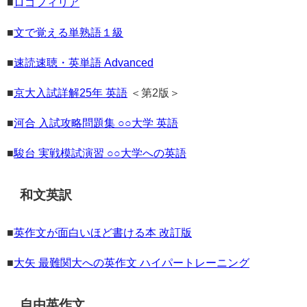
■
ロゴフィリア
■
文で覚える単熟語１級
■
速読速聴・英単語 Advanced
■
京大入試詳解25年 英語
＜第2版＞
■
河合 入試攻略問題集 ○○大学 英語
■
駿台 実戦模試演習 ○○大学への英語
和文英訳
■
英作文が面白いほど書ける本 改訂版
■
大矢 最難関大への英作文 ハイパートレーニング
自由英作文