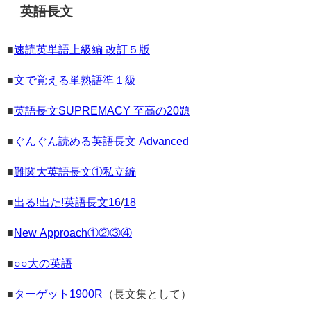
英語長文
■
速読英単語上級編 改訂５版
■
文で覚える単熟語準１級
■
英語長文SUPREMACY 至高の20題
■
ぐんぐん読める英語長文 Advanced
■
難関大英語長文①私立編
■
出る!出た!英語長文16
/
18
■
New Approach①②③④
■
○○大の英語
■
ターゲット1900R
（長文集として）