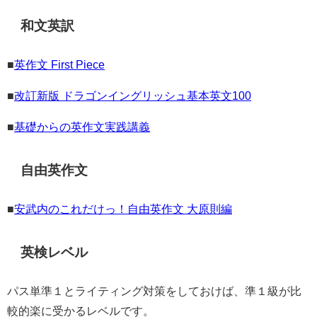
和文英訳
■
英作文 First Piece
■
改訂新版 ドラゴンイングリッシュ基本英文100
■
基礎からの英作文実践講義
自由英作文
■
安武内のこれだけっ！自由英作文 大原則編
英検レベル
パス単準１とライティング対策をしておけば、準１級が比
較的楽に受かるレベルです。