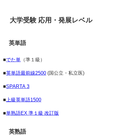
大学受験 応用・発展レベル
英単語
■
でた単
（準１級）
■
英単語最前線2500
(国公立・私立医)
■
SPARTA 3
■
上級英単語1500
■
単熟語EX 準１級 改訂版
英熟語