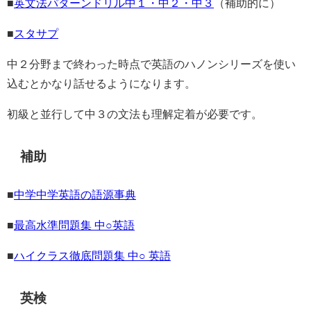
■
英文法パターンドリル中１・中２・中３
（補助的に）
■
スタサプ
中２分野まで終わった時点で英語のハノンシリーズを使い
込むとかなり話せるようになります。
初級と並行して中３の文法も理解定着が必要です。
補助
■
中学中学英語の語源事典
■
最高水準問題集 中○英語
■
ハイクラス徹底問題集 中○ 英語
英検