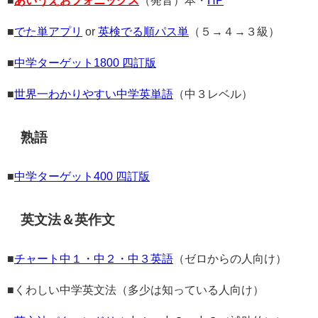
■
あいうえおフォニックス
（発音）本・
HP
■
でた単アプリ
or
英検でる順パス単
（５→４→３級）
■
中学ターゲット1800 四訂版
■
世界一わかりやすい中学英単語
（中３レベル）
熟語
■
中学ターゲット400 四訂版
英文法＆英作文
■
チャート中１・中２・中３英語
（ゼロからの人向け）
■くわしい中学英文法（多少は知っている人向け）