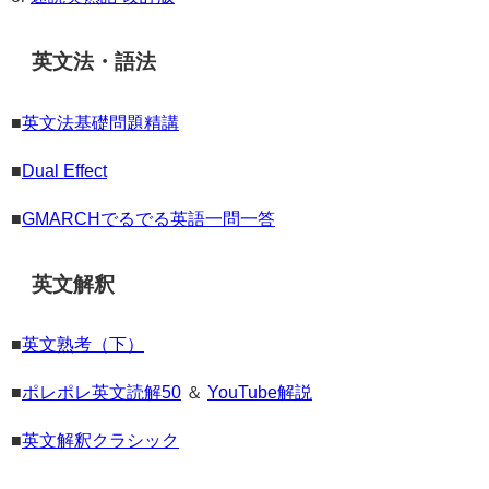
英文法・語法
■
英文法基礎問題精講
■
Dual Effect
■
GMARCHでるでる英語一問一答
英文解釈
■
英文熟考（下）
■
ポレポレ英文読解50
＆
YouTube解説
■
英文解釈クラシック