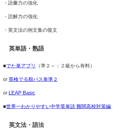
・語彙力の強化
・読解力の強化
・英文法の例文集の復文
英単語・熟語
■
でた単アプリ
（準２～：２級から有料）
or
英検でる順パス単準２
or
LEAP Basic
■
世界一わかりやすい中学英単語 難関高校対策編
英文法・語法