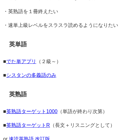
・英熟語を１冊終えたい
・速単上級レベルをスラスラ読めるようになりたい
英単語
■
でた単アプリ
（２級～）
■
シスタンの多義語のみ
英熟語
■
英熟語ターゲット1000
（単語が終わり次第）
■
英熟語ターゲットR
（長文＋リスニングとして）
or
速読英熟語 改訂版