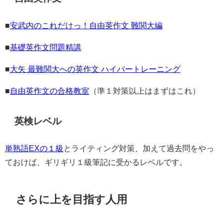
■
安武内のこれだけっ！自由英作文 難関大編
■
基礎英作文問題精講
■
大矢 最難関大への英作文 ハイパートレーニング
■
自由英作文の合格教室
（準１対策以上はまずはこれ）
英検レベル
単熟語EXの１級
とライティング対策、加えて過去問をやっ
ておけば、ギリギリ１級筆記に受かるレベルです。
さらに上を目指す人用