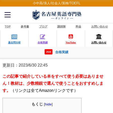
小中高/浪人/社会人/英検/TOEFL
TOP
参考書
ブログ
講師陣
料金
お問い合わせ
過去問分析
合格実績
YouTube
お問い合わせ
合格実績
2026
更新日：2023/6/30 22:45
この記事で紹介している本をすべて使う必要はありませ
ん！教材は、少数精鋭で選んで使うことをおすすめしま
す。
（リンクは全てAmazonリンクです）
もくじ
[
hide
]