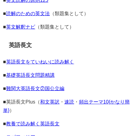
■
読解のための英文法
（類題集として）
■
英文解釈ナビ
（類題集として）
英語長文
■
英語長文をていねいに読み解く
■
基礎英語長文問題精講
■
難関大英語長文②国公立編
■英語長文Plus（
和文英訳
・
速読
・
頻出テーマ10{かなり簡
単}
）
■
教養で読み解く英語長文