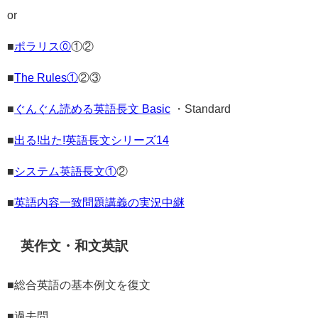
or
■
ポラリス⓪
①②
■
The Rules①
②③
■
ぐんぐん読める英語長文 Basic
・Standard
■
出る!出た!英語長文シリーズ14
■
システム英語長文①
②
■
英語内容一致問題講義の実況中継
英作文・和文英訳
■総合英語の基本例文を復文
■過去問