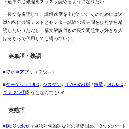
・速単の必修編をスラスラ読めるようになりたい
・長文を多読して、読解速度を上げたい。そのためには速
単の後に共通テストとセンター試験の過去問をひたすら精
読したい（ただし、構文解説付きの長文問題集が好きな人
はそちらで代用しても構わない）。
英単語・熟語
■
でた単アプリ
（２級～）
■
ターゲット1900
/
シスタン
/
LEAP改訂版
/
鉄壁
/
DUO3.0
/
ユメタン①
②などなんでもOK
英熟語
■
DUO select
（単語と句動詞などの基礎固め、３つのパート