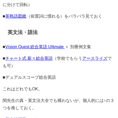
に分けて回転）
■
英熟語図鑑
（前置詞に慣れる）をパラパラ見ておく
英文法・語法
■
Vision Quest 総合英語 Ultimate
＋ 別冊例文集
■
チャート式 新々総合英語
（学校でもらう
アースライズ
で
も可）
■デュアルスコープ総合英語
これはどれでもOK。
関先生の真・英文法大全でも構わないが、個人的には↑の３
つを推しておく。