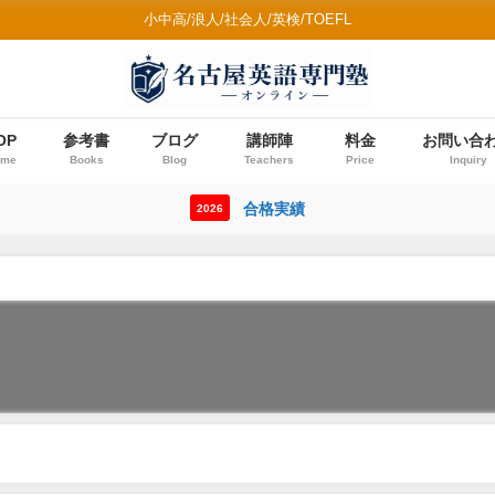
小中高/浪人/社会人/英検/TOEFL
OP
参考書
ブログ
講師陣
料金
お問い合
ome
Books
Blog
Teachers
Price
Inquiry
合格実績
2026