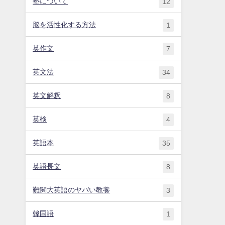
塾について
12
脳を活性化する方法
1
英作文
7
英文法
34
英文解釈
8
英検
4
英語本
35
英語長文
8
難関大英語のヤバい教養
3
韓国語
1