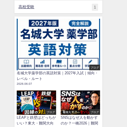
高校受験
1
ブログ
名城大学薬学部の英語対策｜2027年入試｜傾向・
レベル・ルート
2026.06.07
ブログ
ブログ
LEAPと鉄壁はどっちが
SNSはなぜ人を動かす
いい？東大・難関大向
のか？一橋2026｜難関