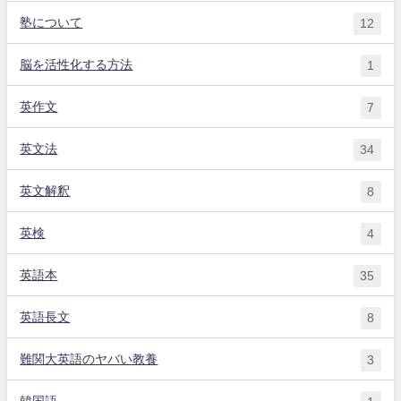
塾について
12
脳を活性化する方法
1
英作文
7
英文法
34
英文解釈
8
英検
4
英語本
35
英語長文
8
難関大英語のヤバい教養
3
韓国語