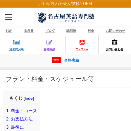
小中高/浪人/社会人/英検/TOEFL
TOP
参考書
ブログ
講師陣
料金
お問い合わせ
過去問分析
合格実績
YouTube
お問い合わせ
合格実績
2026
プラン・料金・スケジュール等
もくじ
[
hide
]
1.
料金・コース
2.
お支払方法
3.
最後に