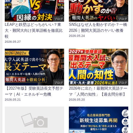
ブログ
ブログ
LEAPと鉄壁はどっちがいい？東
SNSはなぜ人を動かすのか？一橋
大・難関大向け英単語帳を徹底比
2026｜難関大英語のヤバい教養
較
2026.05.24
2026.05.27
ブログ
ブログ
【2027年版】受験英語長文予想テ
2026年に出た！最難関大英語テー
ーマ｜AI・エネルギー危機
マ「人間の知性」【過去問分析】
2026.05.21
2026.05.20