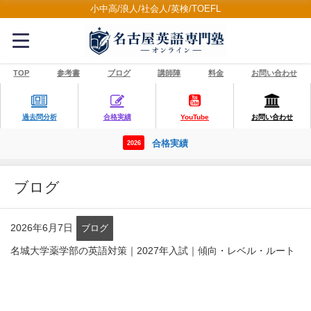
小中高/浪人/社会人/英検/TOEFL
TOP
参考書
ブログ
講師陣
料金
お問い合わせ
過去問分析
合格実績
YouTube
お問い合わせ
合格実績
2026
ブログ
2026年6月7日
ブログ
名城大学薬学部の英語対策｜2027年入試｜傾向・レベル・ルート