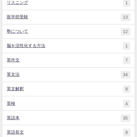
リスニング
1
医学部受験
13
塾について
12
脳を活性化する方法
1
英作文
7
英文法
34
英文解釈
8
英検
4
英語本
35
英語長文
8