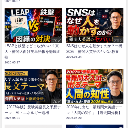
2026.06.07
ブログ
ブログ
LEAPと鉄壁はどっちがいい？東
SNSはなぜ人を動かすのか？一橋
大・難関大向け英単語帳を徹底比
2026｜難関大英語のヤバい教養
較
2026.05.24
2026.05.27
ブログ
ブログ
【2027年版】受験英語長文予想テ
2026年に出た！最難関大英語テー
ーマ｜AI・エネルギー危機
マ「人間の知性」【過去問分析】
2026.05.21
2026.05.20