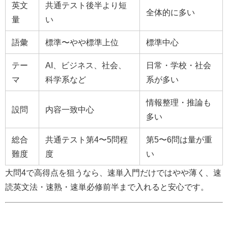
英文
共通テスト後半より短
全体的に多い
量
い
語彙
標準〜やや標準上位
標準中心
テー
AI、ビジネス、社会、
日常・学校・社会
マ
科学系など
系が多い
情報整理・推論も
設問
内容一致中心
多い
総合
共通テスト第4〜5問程
第5〜6問は量が重
難度
度
い
大問4で高得点を狙うなら、速単入門だけではやや薄く、速
読英文法・速熟・速単必修前半まで入れると安心です。