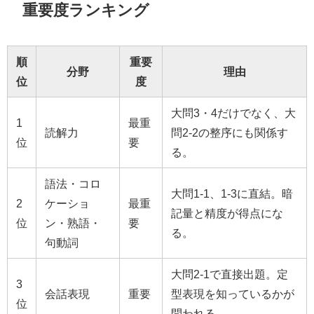
重要度ランキング
順
重要
分野
理由
位
度
大問3・4だけでなく、大
1
最重
読解力
問2-2の整序にも関係す
位
要
る。
語法・コロ
大問1-1、1-3に直結。暗
2
ケーショ
最重
記量と精度が得点にな
位
ン・熟語・
要
る。
句動詞
大問2-1で直接出題。定
3
会話表現
重要
型表現を知っているかが
位
問われる。