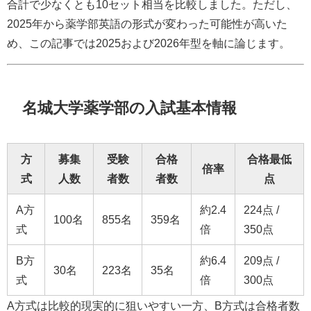
合計で少なくとも10セット相当を比較しました。ただし、
2025年から薬学部英語の形式が変わった可能性が高いた
め、この記事では2025および2026年型を軸に論じます。
名城大学薬学部の入試基本情報
方
募集
受験
合格
合格最低
倍率
式
人数
者数
者数
点
A方
約2.4
224点 /
100名
855名
359名
式
倍
350点
B方
約6.4
209点 /
30名
223名
35名
式
倍
300点
A方式は比較的現実的に狙いやすい一方、B方式は合格者数