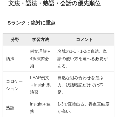
文法・語法・熟語・会話の優先順位
Sランク：絶対に重点
分野
学習方法
コメント
例文理解＋
名城の1-1・1-2に直結。単
語法
4択演習必
語の使い方を選べる必要が
須
ある。
LEAP例文
自然な組み合わせを選ぶ
コロケー
＋Insight系
力。訳語暗記だけでは不
ション
演習
足。
Insight＋速
1-3で直接出る。得点直結度
熟語
熟
が高い。