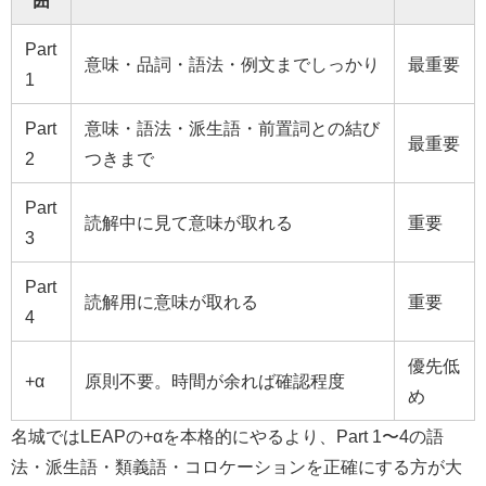
囲
Part
意味・品詞・語法・例文までしっかり
最重要
1
Part
意味・語法・派生語・前置詞との結び
最重要
2
つきまで
Part
読解中に見て意味が取れる
重要
3
Part
読解用に意味が取れる
重要
4
優先低
+α
原則不要。時間が余れば確認程度
め
名城ではLEAPの+αを本格的にやるより、Part 1〜4の語
法・派生語・類義語・コロケーションを正確にする方が大