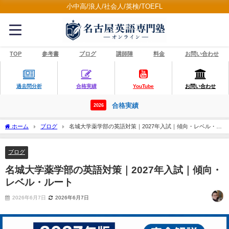
小中高/浪人/社会人/英検/TOEFL
TOP
参考書
ブログ
講師陣
料金
お問い合わせ
過去問分析
合格実績
YouTube
お問い合わせ
合格実績
2026
ホーム
ブログ
名城大学薬学部の英語対策｜2027年入試｜傾向・レベル・ル
ート
ブログ
名城大学薬学部の英語対策｜2027年入試｜傾向・
レベル・ルート
2026年6月7日
2026年6月7日