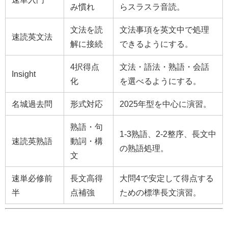
み慣れ
らスラスラ音読。
文法を読
文法事項を英文中で処理
速読英文法
解に接続
できるようにする。
4択得点
文法・語法・熟語・会話
Insight
化
を選べるようにする。
名城過去問
形式対応
2025年型を中心に演習。
熟語・句
1-3熟語、2-2整序、長文中
速読英熟語
動詞・構
の熟語処理。
文
速単必修前
長文高得
大問4で安定して得点する
半
点補強
ための標準長文演習。