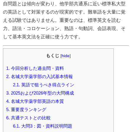
自問題とは傾向が変わり、他学部共通系に近い標準私大型
の英語として対策するのが現実的です。難単語を大量に覚
える試験ではありません。重要なのは、標準英文を読む
力、語法・コロケーション、熟語・句動詞、会話表現、そ
して基本英文法を正確に使う力です。
もくじ
[
hide
]
1.
今回分析した過去問・資料
2.
名城大学薬学部の入試基本情報
2.1.
英語で狙うべき得点ライン
3.
2025および2026年型の大問構成
4.
名城大学薬学部英語の本質
5.
重要度ランキング
6.
共通テストとの比較
6.1.
大問3：図・資料説明問題