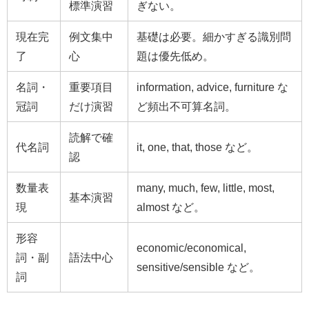
標準演習
ぎない。
現在完
例文集中
基礎は必要。細かすぎる識別問
了
心
題は優先低め。
名詞・
重要項目
information, advice, furniture な
冠詞
だけ演習
ど頻出不可算名詞。
読解で確
代名詞
it, one, that, those など。
認
数量表
many, much, few, little, most,
基本演習
現
almost など。
形容
economic/economical,
詞・副
語法中心
sensitive/sensible など。
詞