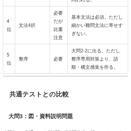
必要
基本文法は必須。ただし
4
だが
文法4択
細かい難問文法に寄せす
位
比重
ぎない。
注意
大問2-2に出る。ただし
5
整序
必要
整序専用対策より、語
位
順・構文感覚を作る。
共通テストとの比較
大問3：図・資料説明問題