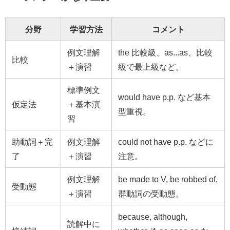
分野
学習方法
コメント
例文理解
the 比較級、as...as、比較
比較
＋演習
級で最上級など。
標準例文
would have p.p. など基本
仮定法
＋基本演
型重視。
習
助動詞＋完
例文理解
could not have p.p. などに
了
＋演習
注意。
例文理解
be made to V, be robbed of,
受動態
＋演習
群動詞の受動態。
because, although,
読解中に