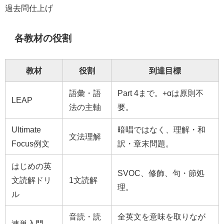
過去問仕上げ
各教材の役割
教材
役割
到達目標
語彙・語
Part 4まで。+αは原則不
LEAP
法の主軸
要。
Ultimate
暗唱ではなく、理解・和
文法理解
Focus例文
訳・章末問題。
はじめの英
SVOC、修飾、句・節処
文読解ドリ
1文読解
理。
ル
音読・読
全英文を意味を取りなが
速単入門