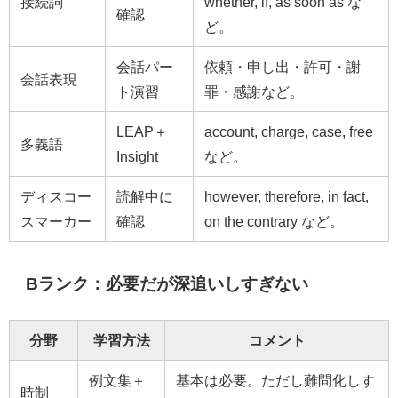
接続詞
whether, if, as soon as な
確認
ど。
会話パー
依頼・申し出・許可・謝
会話表現
ト演習
罪・感謝など。
LEAP＋
account, charge, case, free
多義語
Insight
など。
ディスコー
読解中に
however, therefore, in fact,
スマーカー
確認
on the contrary など。
Bランク：必要だが深追いしすぎない
分野
学習方法
コメント
例文集＋
基本は必要。ただし難問化しす
時制