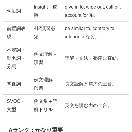
Insight＋速
give in to, wipe out, call off,
句動詞
熟
account for 系。
前置詞表
4択演習必
be similar to, contrary to,
現
須
inferior to など。
不定詞・
例文理解＋
動名詞・
読解・文法・整序に直結。
演習
分詞
例文理解＋
関係詞
長文読解と整序の土台。
演習
SVOC・
例文集＋読
英文を読む力の土台。
文型
解ドリル
Aランク：かなり重要