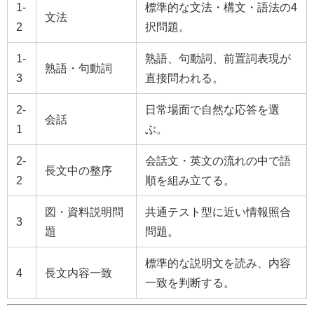
1-
標準的な文法・構文・語法の4
文法
2
択問題。
1-
熟語、句動詞、前置詞表現が
熟語・句動詞
3
直接問われる。
2-
日常場面で自然な応答を選
会話
1
ぶ。
2-
会話文・英文の流れの中で語
長文中の整序
2
順を組み立てる。
図・資料説明問
共通テスト型に近い情報照合
3
題
問題。
標準的な説明文を読み、内容
4
長文内容一致
一致を判断する。