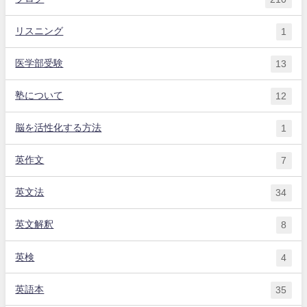
リスニング
1
医学部受験
13
塾について
12
脳を活性化する方法
1
英作文
7
英文法
34
英文解釈
8
英検
4
英語本
35