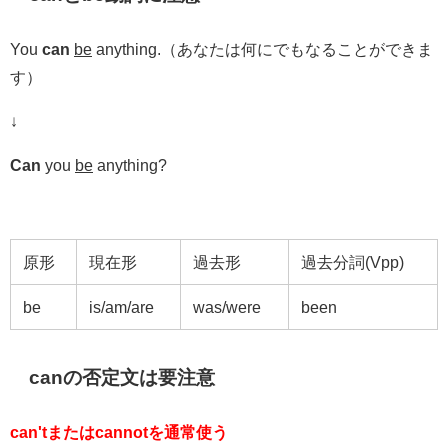
You
can
be
anything.（あなたは何にでもなることができま
す）
↓
Can
you
be
anything?
原形
現在形
過去形
過去分詞(Vpp)
be
is/am/are
was/were
been
canの否定文は要注意
can'tまたはcannotを通常使う