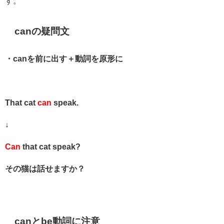
す。
canの疑問文
・
can
を前に出す
＋
動詞を原形に
That cat
can
speak
.
↓
Can
that cat
speak
?
その猫は話せますか？
canとbe動詞に注意