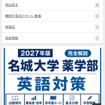
英語長文
8
難関大英語のヤバい教養
3
韓国語
1
高校受験
1