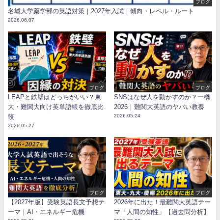
ブログ
名城大学薬学部の英語対策｜2027年入試｜傾向・レベル・ルート
2026.06.07
ブログ
ブログ
LEAPと鉄壁はどっちがいい？東
SNSはなぜ人を動かすのか？一橋
大・難関大向け英単語帳を徹底比
2026｜難関大英語のヤバい教養
較
2026.05.24
2026.05.27
ブログ
ブログ
【2027年版】受験英語長文予想テ
2026年に出た！最難関大英語テー
ーマ｜AI・エネルギー危機
マ「人間の知性」【過去問分析】