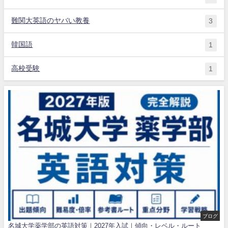
難関大英語のヤバい教養
3
韓国語
1
高校受験
1
ブログ
名城大学薬学部の英語対策｜2027年入試｜傾向・レベル・ルート