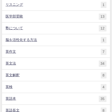
リスニング
1
医学部受験
13
塾について
12
脳を活性化する方法
1
英作文
7
英文法
34
英文解釈
8
英検
4
英語本
35
英語長文
8