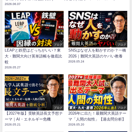
2026.06.07
ブログ
ブログ
LEAPと鉄壁はどっちがいい？東
SNSはなぜ人を動かすのか？一橋
大・難関大向け英単語帳を徹底比
2026｜難関大英語のヤバい教養
較
2026.05.24
2026.05.27
ブログ
ブログ
【2027年版】受験英語長文予想テ
2026年に出た！最難関大英語テー
ーマ｜AI・エネルギー危機
マ「人間の知性」【過去問分析】
2026.05.21
2026.05.20