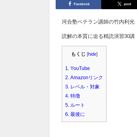
Facebook
post
河合塾ベテラン講師の竹内利光
読解の本質に迫る精読演習30講
もくじ
[
hide
]
1.
YouTube
2.
Amazonリンク
3.
レベル・対象
4.
特徴
5.
ルート
6.
最後に