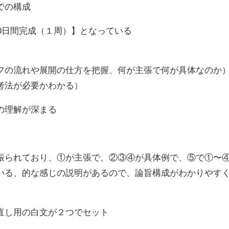
での構成
0日間完成（１周）】となっている
フの流れや展開の仕方を把握、何が主張で何が具体なのか
考法が必要かわかる）
の理解が深まる
振られており、①が主張で、②③④が具体例で、⑤で①〜
いる、的な感じの説明があるので、論旨構成がわかりやす
直し用の白文が２つでセット