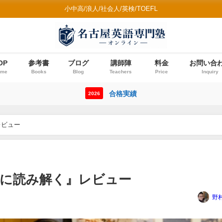
小中高/浪人/社会人/英検/TOEFL
OP
参考書
ブログ
講師陣
料金
お問い合
ome
Books
Blog
Teachers
Price
Inquiry
合格実績
2026
レビュー
に読み解く』レビュー
野