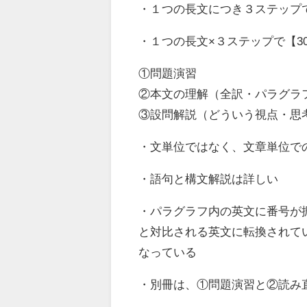
・１つの長文につき３ステップ
・１つの長文×３ステップで【3
①問題演習
②本文の理解（全訳・パラグラ
③設問解説（どういう視点・思
・文単位ではなく、文章単位で
・語句と構文解説は詳しい
・パラグラフ内の英文に番号が
と対比される英文に転換されて
なっている
・別冊は、①問題演習と②読み