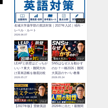
ブログ
名城大学薬学部の英語対策｜2027年入試｜傾向・
レベル・ルート
2026.06.07
ブログ
ブログ
LEAPと鉄壁はどっちが
SNSはなぜ人を動かす
いい？東大・難関大向
のか？一橋2026｜難関
け英単語帳を徹底比較
大英語のヤバい教養
2026.05.27
2026.05.24
ブログ
ブログ
【2027年版】受験英語
2026年に出た！最難関