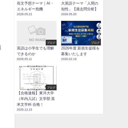
長文予想テーマ｜AI・
大英語テーマ「人間の
エネルギー危機
知性」【過去問分析】
2026.05.21
2026.05.20
ブログ
ブログ
割
英語は小学生でも理解
2026年度 新規生徒様を
できるのか
募集いたします
2026.05.11
2026.02.16
ブログ
【合格速報】東洋大学
（年内入試）文学部 英
米文学科 合格！
2025.12.15