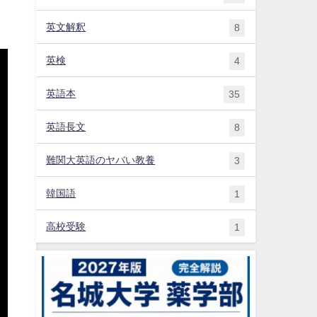
英文解釈
8
英検
4
英語本
35
英語長文
8
難関大英語のヤバい教養
3
韓国語
1
高校受験
1