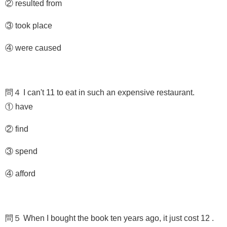
② resulted from
③ took place
④ were caused
問４ I can't 11 to eat in such an expensive restaurant.
① have
② find
③ spend
④ afford
問５ When I bought the book ten years ago, it just cost 12 .