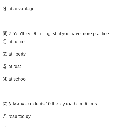
④ at advantage
問２ You'll feel 9 in English if you have more practice.
① at home
② at liberty
③ at rest
④ at school
問３ Many accidents 10 the icy road conditions.
① resulted by