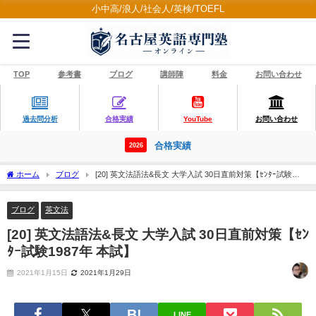
小中高/浪人/社会人/英検/TOEFL
TOP
参考書
ブログ
講師陣
料金
お問い合わせ
過去問分析
合格実績
YouTube
お問い合わせ
合格実績
2026
ホーム
ブログ
[20] 英文法語法&長文 大学入試 30日直前対策【ｾﾝﾀｰ試験
1987年 本試】
ブログ
英文法
[20] 英文法語法&長文 大学入試 30日直前対策【ｾﾝ
ﾀｰ試験1987年 本試】
2021年1月15日
2021年1月29日
LINE