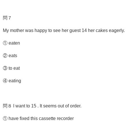
問７
My mother was happy to see her guest 14 her cakes eagerly.
① eaten
② eats
③ to eat
④ eating
問８ I want to 15 . It seems out of order.
① have fixed this cassette recorder