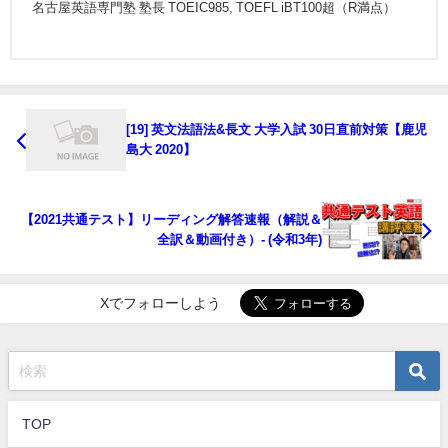
名古屋英語専門塾 塾長 TOEIC985, TOEFL iBT100超（R満点）
[19] 英文法語法&長文 大学入試 30日直前対策【鹿児
島大 2020】
【2021共通テスト】リーディング解答速報（解説＆
全訳＆動画付き）- (令和3年)
Xでフォローしよう
TOP