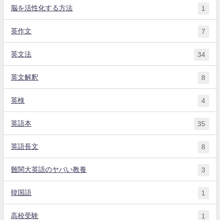
脳を活性化する方法
1
英作文
7
英文法
34
英文解釈
8
英検
4
英語本
35
英語長文
8
難関大英語のヤバい教養
3
韓国語
1
高校受験
1