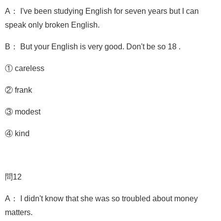
A： I've been studying English for seven years but I can
speak only broken English.
B： But your English is very good. Don't be so 18 .
① careless
② frank
③ modest
④ kind
問12
A： I didn't know that she was so troubled about money
matters.