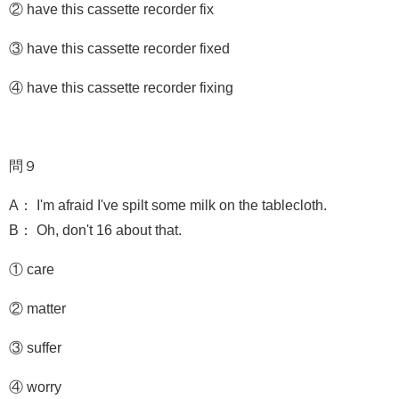
② have this cassette recorder fix
③ have this cassette recorder fixed
④ have this cassette recorder fixing
問９
A： I'm afraid I've spilt some milk on the tablecloth.
B： Oh, don't 16 about that.
① care
② matter
③ suffer
④ worry