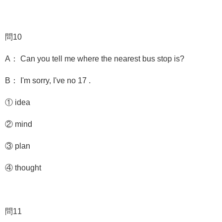
問10
A： Can you tell me where the nearest bus stop is?
B： I'm sorry, I've no 17 .
① idea
② mind
③ plan
④ thought
問11