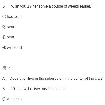
B： I wish you 19 her some a couple of weeks earlier.
① had sent
② send
③ sent
④ will send
問13
A： Does Jack live in the suburbs or in the center of the city?
B： 20 I know, he lives near the center.
① As far as