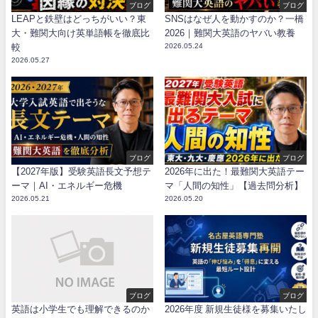
ブログ
ブログ
LEAPと鉄壁はどっちがいい？東
SNSはなぜ人を動かすのか？一橋
大・難関大向け英単語帳を徹底比
2026｜難関大英語のヤバい教養
較
2026.05.24
2026.05.27
ブログ
ブログ
【2027年版】受験英語長文予想テ
2026年に出た！最難関大英語テー
ーマ｜AI・エネルギー危機
マ「人間の知性」【過去問分析】
2026.05.21
2026.05.20
ブログ
ブログ
英語は小学生でも理解できるのか
2026年度 新規生徒様を募集いたし