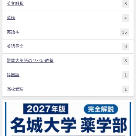
英文解釈
8
英検
4
英語本
35
英語長文
8
難関大英語のヤバい教養
3
韓国語
1
高校受験
1