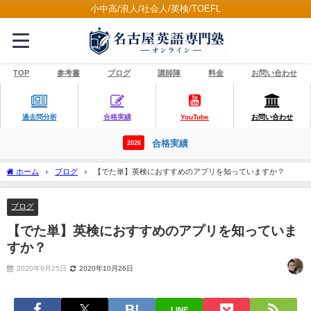
小中高/浪人/社会人/英検/TOEFL
TOP
参考書
ブログ
講師陣
料金
お問い合わせ
過去問分析
合格実績
YouTube
お問い合わせ
合格実績
2026
ホーム
ブログ
【でた単】英検におすすめのアプリを知っていますか？
ブログ
【でた単】英検におすすめのアプリを知っていま
すか？
2020年9月25日
2020年10月26日
LINE