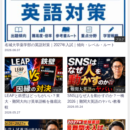
ブログ
名城大学薬学部の英語対策｜2027年入試｜傾向・レベル・ルート
2026.06.07
ブログ
ブログ
LEAPと鉄壁はどっちがいい？東
SNSはなぜ人を動かすのか？一橋
大・難関大向け英単語帳を徹底比
2026｜難関大英語のヤバい教養
較
2026.05.24
2026.05.27