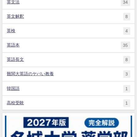
英文法
34
英文解釈
8
英検
4
英語本
35
英語長文
8
難関大英語のヤバい教養
3
韓国語
1
高校受験
1