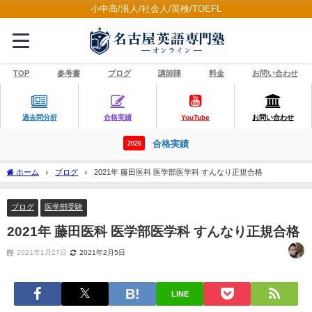
小中高/浪人/社会人/英検/TOEFL
TOP
参考書
ブログ
講師陣
料金
お問い合わせ
過去問分析
合格実績
YouTube
お問い合わせ
合格実績
2026
ホーム
ブログ
2021年 藤田医科 医学部医学科 すんなり正規合格
ブログ
医学部受験
2021年 藤田医科 医学部医学科 すんなり正規合格
2021年1月27日
2021年2月5日
LINE