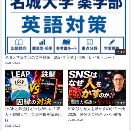
ブログ
名城大学薬学部の英語対策｜2027年入試｜傾向・レベル・ルート
2026.06.07
ブログ
ブログ
LEAPと鉄壁はどっちがいい？東
SNSはなぜ人を動かすのか？一橋
大・難関大向け英単語帳を徹底比
2026｜難関大英語のヤバい教養
較
2026.05.24
2026.05.27