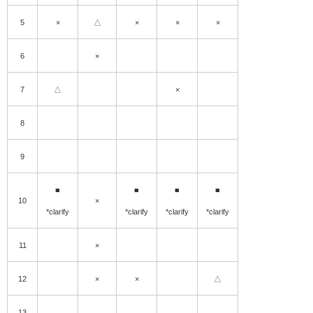
5
×
△
×
×
×
6
×
7
△
×
8
9
■
■
■
■
10
×
*clarify
*clarify
*clarify
*clarify
11
×
12
×
×
△
13