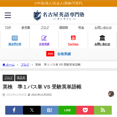
小中高/浪人/社会人/英検/TOEFL
TOP
参考書
ブログ
講師陣
料金
お問い合わせ
過去問分析
合格実績
YouTube
お問い合わせ
合格実績
2026
ホーム
ブログ
英検®準１パス単 VS 受験英単語帳
ブログ
英語本
英検®準１パス単 VS 受験英単語帳
2021年11月20日
2021年11月20日
LINE