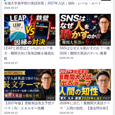
名城大学薬学部の英語対策｜2027年入試｜傾向・レベル・ルート
2026.06.07
ブログ
ブログ
LEAPと鉄壁はどっちがいい？東
SNSはなぜ人を動かすのか？一橋
大・難関大向け英単語帳を徹底比
2026｜難関大英語のヤバい教養
較
2026.05.24
2026.05.27
ブログ
ブログ
【2027年版】受験英語長文予想テ
2026年に出た！最難関大英語テー
ーマ｜AI・エネルギー危機
マ「人間の知性」【過去問分析】
2026.05.21
2026.05.20