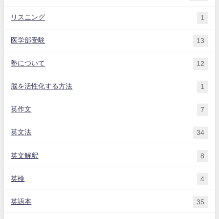
リスニング
1
医学部受験
13
塾について
12
脳を活性化する方法
1
英作文
7
英文法
34
英文解釈
8
英検
4
英語本
35