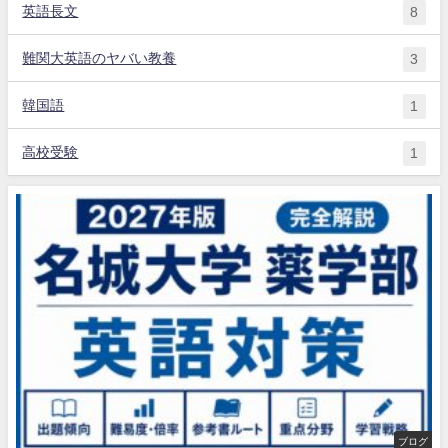
英語長文
8
難関大英語のヤバい教養
3
韓国語
1
高校受験
1
ブログ