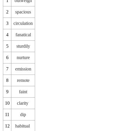
1
outweigh
2
spacious
3
circulation
4
fanatical
5
sturdily
6
nurture
7
emission
8
remote
9
faint
10
clarity
11
dip
12
habitual