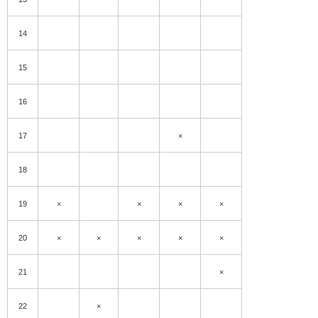
14
15
16
17
×
18
19
×
×
×
×
20
×
×
×
×
×
21
×
22
×