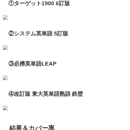
①ターゲット1900 6訂版
②システム英単語 5訂版
③必携英単語LEAP
④改訂版 東大英単語熟語 鉄壁
結果＆カバー率