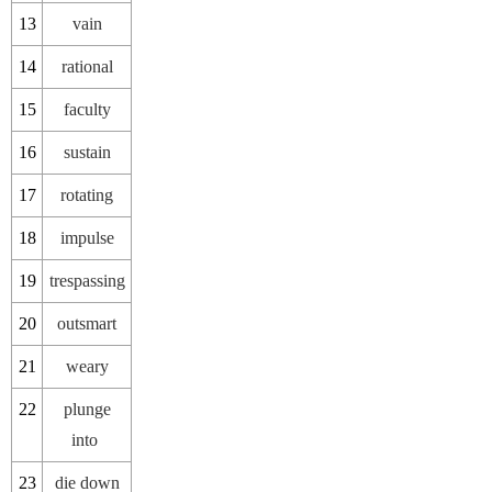
13
vain
14
rational
15
faculty
16
sustain
17
rotating
18
impulse
19
trespassing
20
outsmart
21
weary
22
plunge
into
23
die down