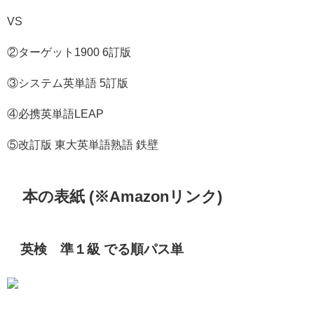
VS
②ターゲット1900 6訂版
③システム英単語 5訂版
④必携英単語LEAP
⑤改訂版 東大英単語熟語 鉄壁
本の表紙 (※Amazonリンク)
英検®準１級 でる順パス単