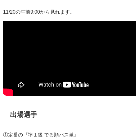
11/20の午前9:00から見れます。
出場選手
①定番の『準１級 でる順パス単』