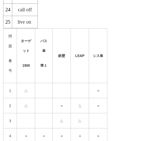
24
call off
25
live on
問
ターゲ
パス
題
ット
単
鉄壁
LEAP
シス単
番
1900
準１
号
1
△
×
2
△
×
△
×
3
△
△
4
×
×
×
×
×