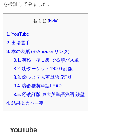
を検証してみました。
もくじ
[
hide
]
1.
YouTube
2.
出場選手
3.
本の表紙 (※Amazonリンク)
3.1.
英検®準１級 でる順パス単
3.2.
①ターゲット1900 6訂版
3.3.
②システム英単語 5訂版
3.4.
③必携英単語LEAP
3.5.
④改訂版 東大英単語熟語 鉄壁
4.
結果＆カバー率
YouTube