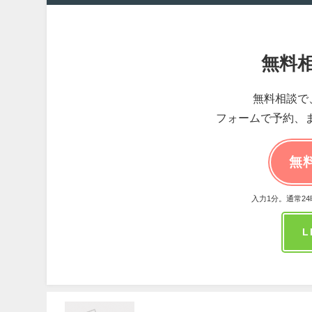
無料相
無料相談で
フォームで予約、ま
無
入力1分。通常2
L