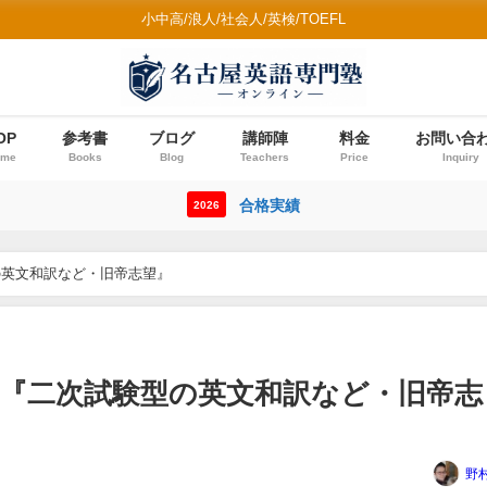
小中高/浪人/社会人/英検/TOEFL
OP
参考書
ブログ
講師陣
料金
お問い合
ome
Books
Blog
Teachers
Price
Inquiry
合格実績
2026
型の英文和訳など・旧帝志望』
回答『二次試験型の英文和訳など・旧帝志
野