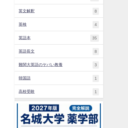
英文解釈
8
。
英検
4
英語本
35
英語長文
8
難関大英語のヤバい教養
3
韓国語
1
高校受験
1