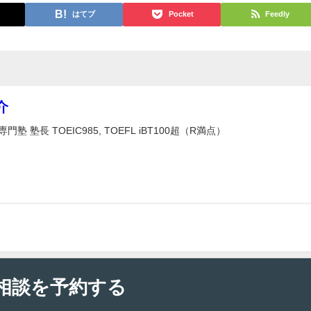
はてブ
Pocket
Feedly
介
塾 塾長 TOEIC985, TOEFL iBT100超（R満点）
相談を予約する