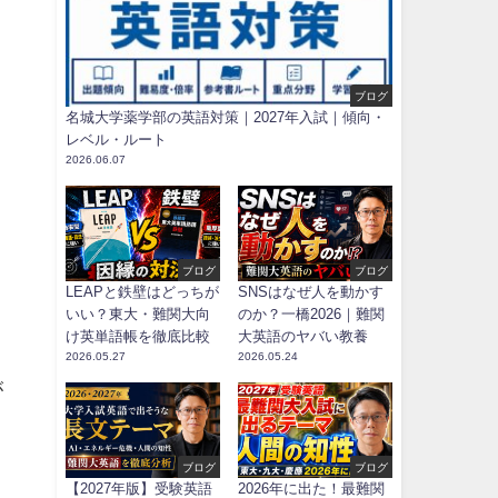
ブログ
名城大学薬学部の英語対策｜2027年入試｜傾向・
レベル・ルート
2026.06.07
ブログ
ブログ
LEAPと鉄壁はどっちが
SNSはなぜ人を動かす
いい？東大・難関大向
のか？一橋2026｜難関
け英単語帳を徹底比較
大英語のヤバい教養
2026.05.27
2026.05.24
が
ブログ
ブログ
【2027年版】受験英語
2026年に出た！最難関