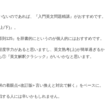
いないのであれば、『入門英文問題精講』がおすすめです
上/下)』。
原則125』を辞書的にというのが個人的にはおすすめです。
程度学力があると思いますし、英文熟考(上)が簡単過ぎるか
も①『英文解釈クラシック』がいいかなと思います。
の着眼点<改訂版> 言い換えと対比で解く』をベースに。
戦する人には辛いかもしれません。