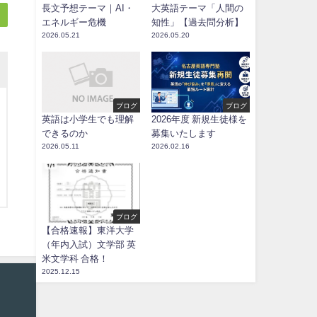
長文予想テーマ｜AI・
大英語テーマ「人間の
エネルギー危機
知性」【過去問分析】
2026.05.21
2026.05.20
ブログ
ブログ
英語は小学生でも理解
2026年度 新規生徒様を
できるのか
募集いたします
2026.05.11
2026.02.16
ブログ
【合格速報】東洋大学
（年内入試）文学部 英
米文学科 合格！
2025.12.15