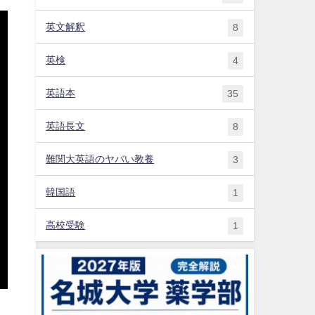
英文解釈
8
英検
4
英語本
35
英語長文
8
難関大英語のヤバい教養
3
韓国語
1
高校受験
1