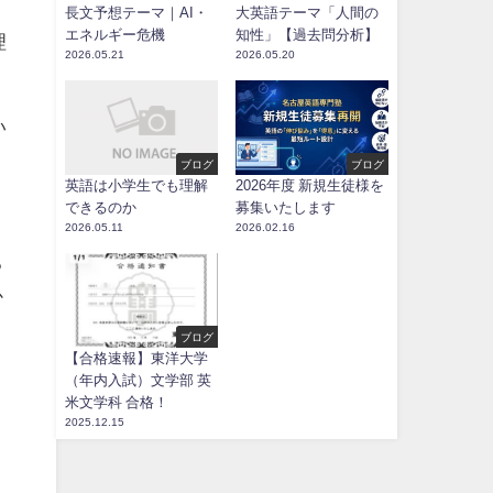
長文予想テーマ｜AI・
大英語テーマ「人間の
エネルギー危機
知性」【過去問分析】
理
2026.05.21
2026.05.20
い
ブログ
ブログ
英語は小学生でも理解
2026年度 新規生徒様を
できるのか
募集いたします
2026.05.11
2026.02.16
る
か
ブログ
【合格速報】東洋大学
（年内入試）文学部 英
米文学科 合格！
2025.12.15