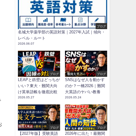
ブログ
名城大学薬学部の英語対策｜2027年入試｜傾向・
レベル・ルート
2026.06.07
ブログ
ブログ
LEAPと鉄壁はどっちが
SNSはなぜ人を動かす
いい？東大・難関大向
のか？一橋2026｜難関
け英単語帳を徹底比較
大英語のヤバい教養
2026.05.27
2026.05.24
で
お
ブログ
ブログ
【2027年版】受験英語
2026年に出た！最難関