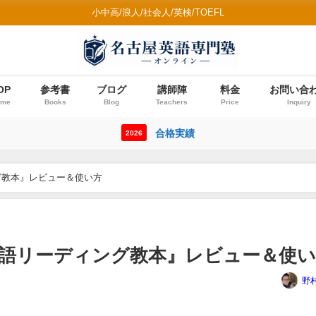
小中高/浪人/社会人/英検/TOEFL
OP
参考書
ブログ
講師陣
料金
お問い合
ome
Books
Blog
Teachers
Price
Inquiry
合格実績
2026
グ教本』レビュー＆使い方
語リーディング教本』レビュー＆使い
野