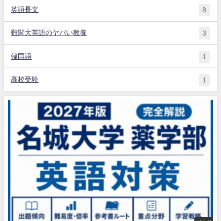
英語長文
8
難関大英語のヤバい教養
3
韓国語
1
高校受験
1