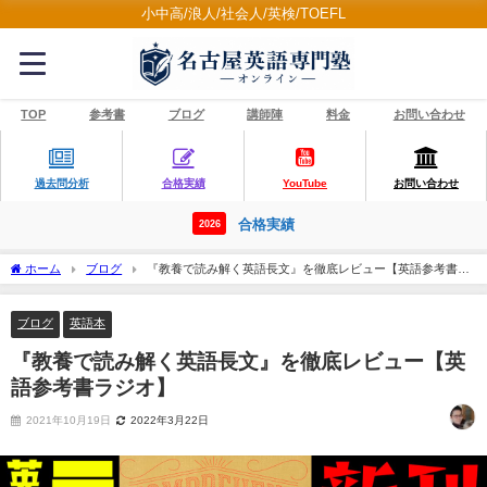
小中高/浪人/社会人/英検/TOEFL
TOP
参考書
ブログ
講師陣
料金
お問い合わせ
過去問分析
合格実績
YouTube
お問い合わせ
合格実績
2026
ホーム
ブログ
『教養で読み解く英語長文』を徹底レビュー【英語参考書ラ
ジオ】
ブログ
英語本
『教養で読み解く英語長文』を徹底レビュー【英
語参考書ラジオ】
2021年10月19日
2022年3月22日