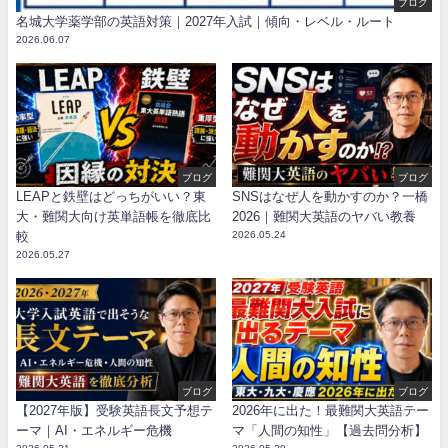
ブログ
名城大学薬学部の英語対策｜2027年入試｜傾向・レベル・ルート
2026.06.07
ブログ
ブログ
LEAPと鉄壁はどっちがいい？東
SNSはなぜ人を動かすのか？一橋
大・難関大向け英単語帳を徹底比
2026｜難関大英語のヤバい教養
較
2026.05.24
2026.05.27
ブログ
ブログ
【2027年版】受験英語長文予想テ
2026年に出た！最難関大英語テー
ーマ｜AI・エネルギー危機
マ「人間の知性」【過去問分析】