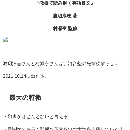
『教養で読み解く英語長文』
渡辺淳志 著
村瀬亨 監修
渡辺淳志さんと村瀬亨さんは、河合塾の先輩後輩らしい。
2021.10.14に出た本。
最大の特徴
・類書がほとんどないと言える
・難関大でも長く難解な英文を出す大学を志望している人