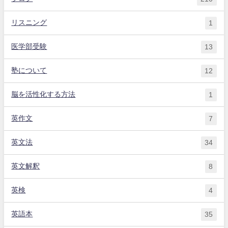
リスニング
1
医学部受験
13
塾について
12
脳を活性化する方法
1
英作文
7
英文法
34
英文解釈
8
英検
4
英語本
35