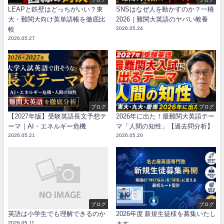
LEAPと鉄壁はどっちがいい？東
SNSはなぜ人を動かすのか？一橋
大・難関大向け英単語帳を徹底比
2026｜難関大英語のヤバい教養
較
2026.05.24
2026.05.27
ブログ
ブログ
【2027年版】受験英語長文予想テ
2026年に出た！最難関大英語テー
ーマ｜AI・エネルギー危機
マ「人間の知性」【過去問分析】
2026.05.21
2026.05.20
ブログ
ブログ
英語は小学生でも理解できるのか
2026年度 新規生徒様を募集いたし
2026.05.11
ます