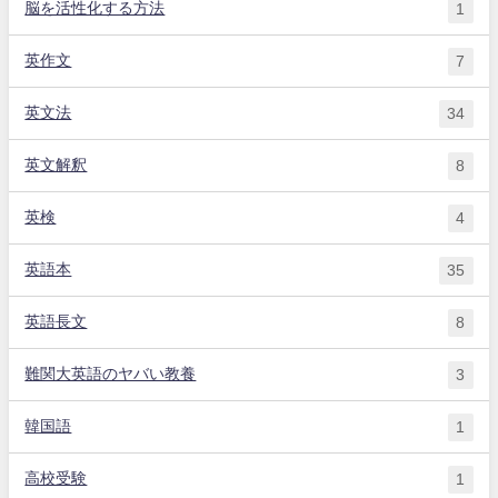
脳を活性化する方法
1
英作文
7
英文法
34
英文解釈
8
英検
4
英語本
35
英語長文
8
難関大英語のヤバい教養
3
韓国語
1
高校受験
1