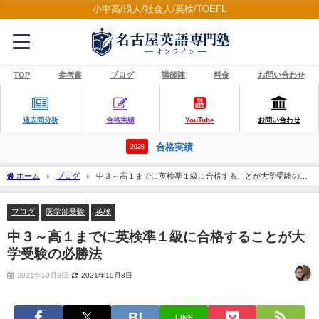
小中高/浪人/社会人/英検/TOEFL
TOP
参考書
ブログ
講師陣
料金
お問い合わせ
過去問分析
合格実績
YouTube
お問い合わせ
合格実績
2026
ホーム
ブログ
中３～高１までに英検準１級に合格することが大学受験の必
勝法
ブログ
医学部受験
英検
中３～高１までに英検準１級に合格することが大
学受験の必勝法
2021年10月8日
2021年10月8日
LINE