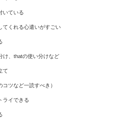
付いている
してくれる心遣いがすごい
る
け、thatの使い分けなど
立て
のコツなど一読すべき）
トライできる
る