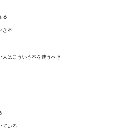
える
べき本
い人はこういう本を使うべき
る
いている