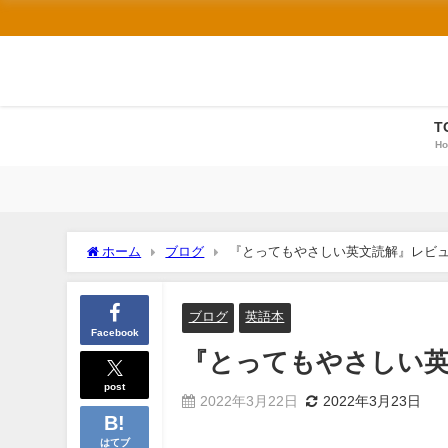
T
H
ホーム
ブログ
『とってもやさしい英文読解』レビュー 
ブログ
英語本
Facebook
『とってもやさしい英文
post
2022年3月22日
2022年3月23日
はてブ