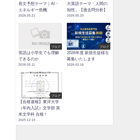
長文予想テーマ｜AI・
大英語テーマ「人間の
エネルギー危機
知性」【過去問分析】
2026.05.21
2026.05.20
ブログ
ブログ
英語は小学生でも理解
2026年度 新規生徒様を
できるのか
募集いたします
2026.05.11
2026.02.16
ブログ
【合格速報】東洋大学
（年内入試）文学部 英
米文学科 合格！
2025.12.15