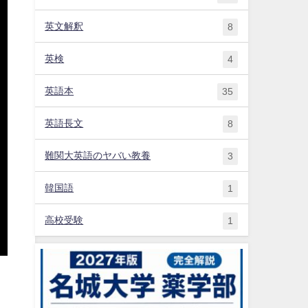
英文解釈
8
英検
4
英語本
35
英語長文
8
難関大英語のヤバい教養
3
韓国語
1
高校受験
1