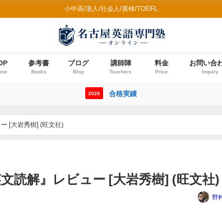
小中高/浪人/社会人/英検/TOEFL
OP
参考書
ブログ
講師陣
料金
お問い合
ome
Books
Blog
Teachers
Price
Inquiry
合格実績
2026
[大岩秀樹] (旺文社)
読解』レビュー [大岩秀樹] (旺文社)
野