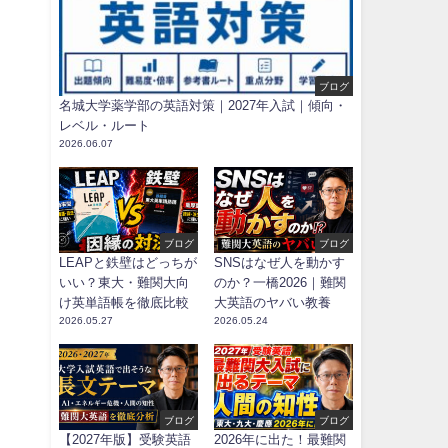
ブログ
名城大学薬学部の英語対策｜2027年入試｜傾向・
レベル・ルート
2026.06.07
ブログ
ブログ
LEAPと鉄壁はどっちが
SNSはなぜ人を動かす
いい？東大・難関大向
のか？一橋2026｜難関
け英単語帳を徹底比較
大英語のヤバい教養
2026.05.27
2026.05.24
ブログ
ブログ
【2027年版】受験英語
2026年に出た！最難関